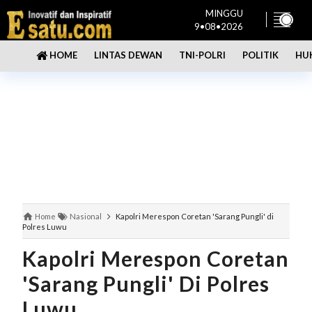
MINGGU
9•08•2026
LINTAS DEWAN
TNI-POLRI
POLITIK
HU
HOME
Home
Nasional
Kapolri Merespon Coretan 'Sarang Pungli' di
Polres Luwu
Kapolri Merespon Coretan
'Sarang Pungli' Di Polres
Luwu