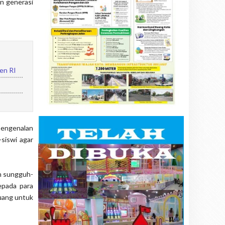
n generasi
den RI
engenalan
-siswi agar
n sungguh-
epada para
uang untuk