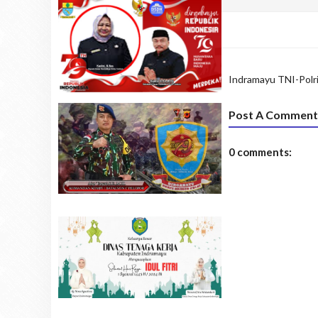
Indramayu
TNI-Polr
Post A Comment
0 comments: