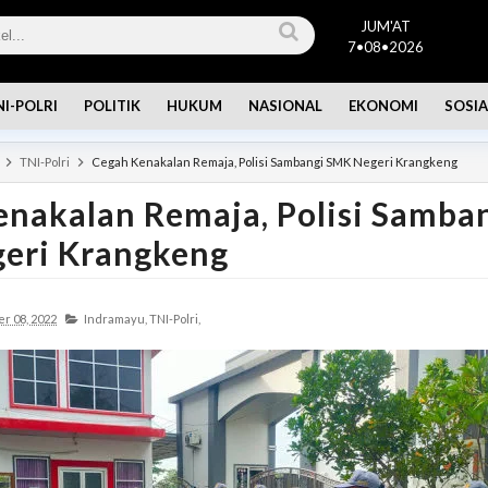
JUM'AT
7•08•2026
NI-POLRI
POLITIK
HUKUM
NASIONAL
EKONOMI
SOSIA
TNI-Polri
Cegah Kenakalan Remaja, Polisi Sambangi SMK Negeri Krangkeng
nakalan Remaja, Polisi Samba
eri Krangkeng
r 08, 2022
Indramayu,
TNI-Polri,