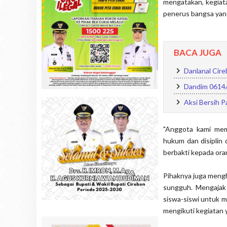
mengatakan, kegiat
penerus bangsa yan
BACA JUGA
Danlanal Cire
Dandim 0614/
Aksi Bersih P
"Anggota kami mem
hukum dan disiplin 
berbakti kepada oran
Pihaknya juga meng
sungguh. Mengajak 
siswa-siswi untuk 
mengikuti kegiatan y