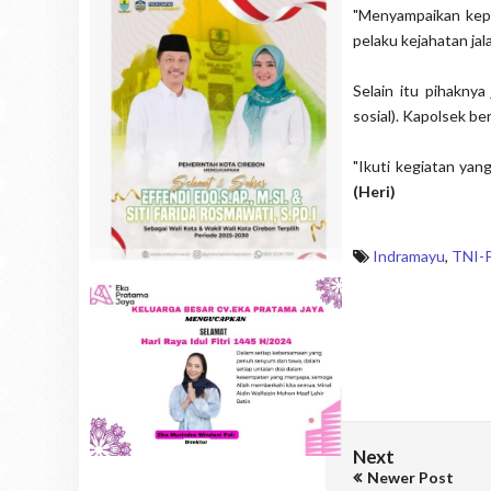
"Menyampaikan kepa
pelaku kejahatan jala
Selain itu pihakny
sosial). Kapolsek be
"Ikuti kegiatan ya
(Heri)
Indramayu
,
TNI-P
Next
Newer Post