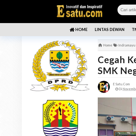
LINTAS DEWAN
T
HOME
Home
Indramayu
Cegah Ke
SMK Neg
E Satu.com
Di
Novembe