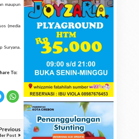
ban maupun
sos (media
p Suryana.
hare To:
Previous
der Post