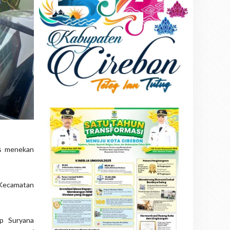
us menekan
Kecamatan
p Suryana