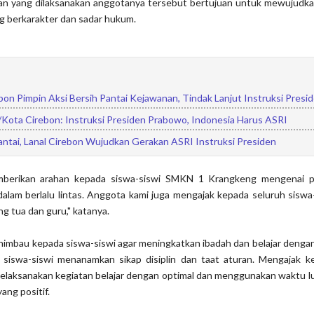
an yang dilaksanakan anggotanya tersebut bertujuan untuk mewujudka
g berkarakter dan sadar hukum.
bon Pimpin Aksi Bersih Pantai Kejawanan, Tindak Lanjut Instruksi Presi
Kota Cirebon: Instruksi Presiden Prabowo, Indonesia Harus ASRI
antai, Lanal Cirebon Wujudkan Gerakan ASRI Instruksi Presiden
berikan arahan kepada siswa-siswi SMKN 1 Krangkeng mengenai p
dalam berlalu lintas. Anggota kami juga mengajak kepada seluruh siswa
g tua dan guru," katanya.
himbau kepada siswa-siswi agar meningkatkan ibadah dan belajar denga
siswa-siswi menanamkan sikap disiplin dan taat aturan. Mengajak k
melaksanakan kegiatan belajar dengan optimal dan menggunakan waktu l
ang positif.