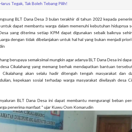
Harus Tegak, Tak Boleh Tebang Pilih!
ngsung BLT Dana Desa 3 bulan terakhir di tahun 2022 kepada peneri
untuk dapat membantu warga dalam memenuhi kebutuhan hidupnya seh
esa yang diterima setiap KPM dapat digunakan sebaik baiknya sehi
uarga dengan tidak dibelanjakan untuk hal hal yang bukan menjadi priori
din
hang berupaya semaksimal mungkin agar adanya BLT Dana Desa ini dapat
 desa Cikalahang yang memang berhak mendapatkan bantuan tersebut
 Cikalahang akan selalu hadir ditengah tengah masyarakat dan d
ulian, kepekaan sosial terhadap warga masyarakat diwilayah desa Ci
yaluran BLT Dana Desa ini dapat membantu mengurangi beban per
rga penerima manfaat " ujar Kuwu Oom Komarudin