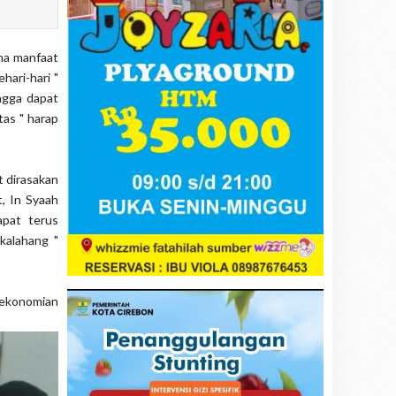
ma manfaat
ari-hari "
ngga dapat
tas " harap
 dirasakan
, In Syaah
apat terus
kalahang "
ekonomian