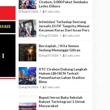
Cirebon, 3.000 Paket Sembako
Ludes Diburu
Aug 07 2026
E satu.com
Intimidasi Terhadap Seorang
Jurnalis Di FIF Tangcity, Menuai
Kecaman Keras Dari Insan Pers
Aug 07 2026
E satu.com
Bersiaplah...! Kita Semua
Sedang Menunggu Giliran
Aug 07 2026
E satu.com
XTC Cirebon Dukung Langkah
Hukum LBH BCN Terkait
Pemanfaatan Lahan Stadion
Bima
Aug 06 2026
E satu.com
Bupati Imron Buka Sekolah
Rakyat Terintegrasi 1 Untuk
Masyarakat