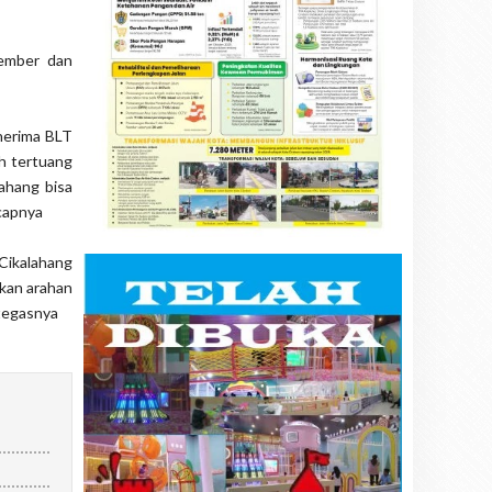
vember dan
nerima BLT
h tertuang
lahang bisa
capnya
Cikalahang
ikan arahan
tegasnya