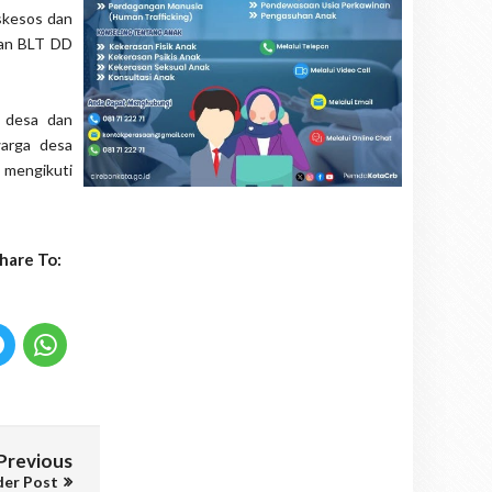
skesos dan
ran BLT DD
t desa dan
arga desa
 mengikuti
hare To:
Previous
der Post