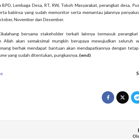
a BPD, Lembaga Desa, RT, RW, Tokoh Masyarakat, perangkat desa, Pu
rta babinsa yang sudah memonitor serta memantau jalannya penyalu
ktober, November dan Desember.
alahang bersama stakeholder terkait lainnya termasuk perangka
h Allah akan semaksimal mungkin berupaya mewujudkan seluruh w
emang berhak mendapat bantuan akan mendapatkannya dengan tetap
isme yang sudah ditentukan, pungkasnya
. (wnd)
S
ne
Ol