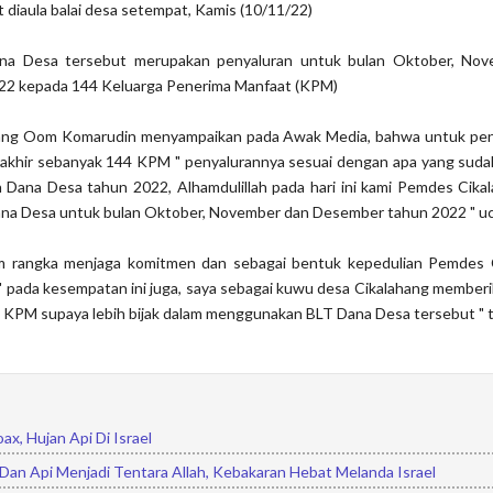
diaula balai desa setempat, Kamis (10/11/22)
na Desa tersebut merupakan penyaluran untuk bulan Oktober, No
2 kepada 144 Keluarga Penerima Manfaat (KPM)
ang Oom Komarudin menyampaikan pada Awak Media, bahwa untuk pe
rakhir sebanyak 144 KPM " penyalurannya sesuai dengan apa yang suda
 Dana Desa tahun 2022, Alhamdulillah pada hari ini kami Pemdes Cika
na Desa untuk bulan Oktober, November dan Desember tahun 2022 " u
am rangka menjaga komitmen dan sebagai bentuk kepedulian Pemdes 
 pada kesempatan ini juga, saya sebagai kuwu desa Cikalahang member
 KPM supaya lebih bijak dalam menggunakan BLT Dana Desa tersebut " 
ax, Hujan Api Di Israel
Dan Api Menjadi Tentara Allah, Kebakaran Hebat Melanda Israel