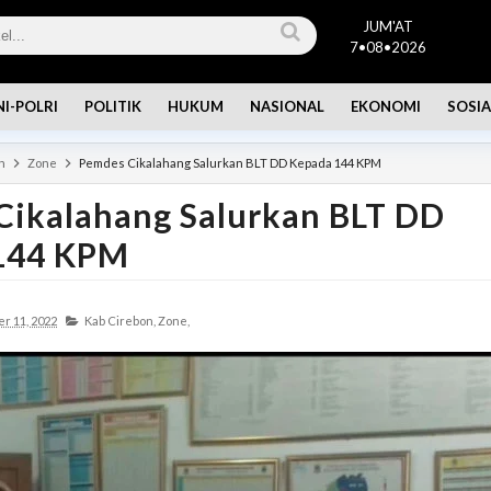
JUM'AT
7•08•2026
NI-POLRI
POLITIK
HUKUM
NASIONAL
EKONOMI
SOSIA
n
Zone
Pemdes Cikalahang Salurkan BLT DD Kepada 144 KPM
Cikalahang Salurkan BLT DD
144 KPM
r 11, 2022
Kab Cirebon,
Zone,