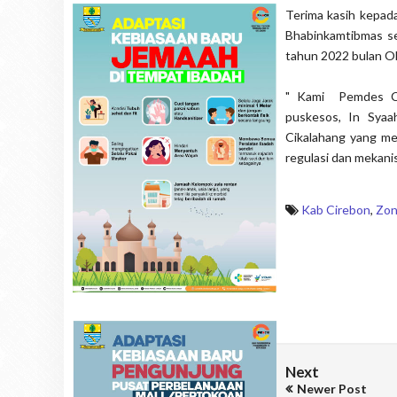
Terima kasih kepad
Bhabinkamtibmas se
tahun 2022 bulan O
" Kami Pemdes Cik
puskesos, In Syaa
Cikalahang yang m
regulasi dan mekan
Kab Cirebon
,
Zo
Next
Newer Post