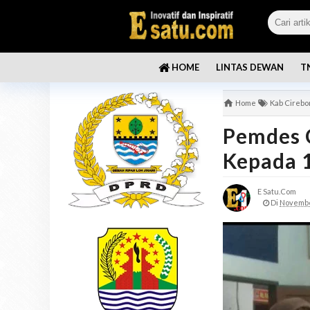
LINTAS DEWAN
T
HOME
Home
Kab Cirebo
Pemdes 
Kepada 
E Satu.com
Di
Novembe