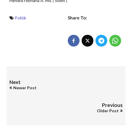
Hendra Febriana A. Md. ( Soleh )
Share To:
Politik
Next
Newer Post
Previous
Older Post