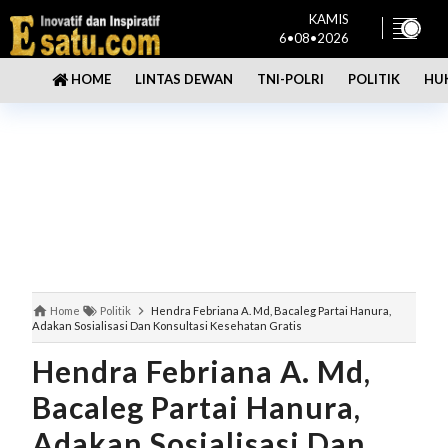
KAMIS
6•08•2026
LINTAS DEWAN
TNI-POLRI
POLITIK
HU
HOME
Home
Politik
Hendra Febriana A. Md, Bacaleg Partai Hanura,
Adakan Sosialisasi Dan Konsultasi Kesehatan Gratis
Hendra Febriana A. Md,
Bacaleg Partai Hanura,
Adakan Sosialisasi Dan