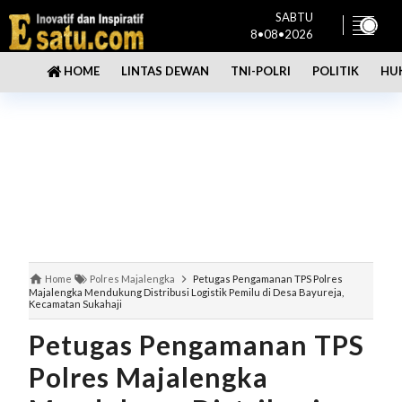
SABTU
8•08•2026
LINTAS DEWAN
TNI-POLRI
POLITIK
HU
HOME
Home
Polres Majalengka
Petugas Pengamanan TPS Polres
Majalengka Mendukung Distribusi Logistik Pemilu di Desa Bayureja,
Kecamatan Sukahaji
Petugas Pengamanan TPS
Polres Majalengka