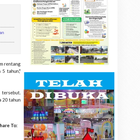
an
am rentang
 5 tahun,"
tersebut.
a 20 tahun
hare To: