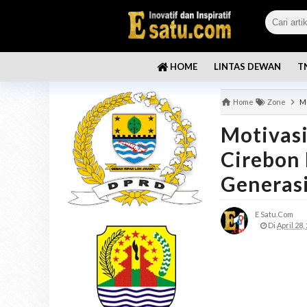
LINTAS DEWAN
T
HOME
Home
Zone
Mo
Motivasi
Cirebon
Generas
E Satu.com
Di
April 28,