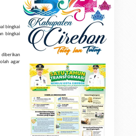
al bingkai
an bingkai
diberikan
kolah agar