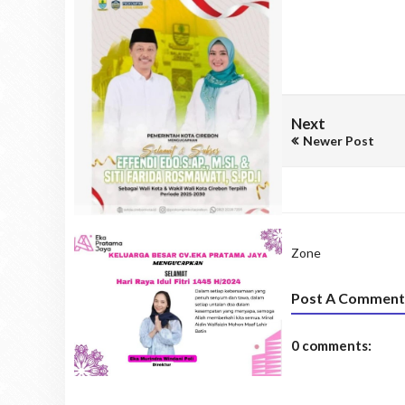
Next
Newer Post
Zone
Post A Comment
0 comments: