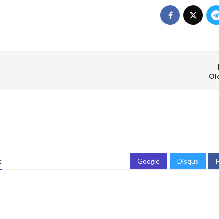
Ol
:
Google
Disqus