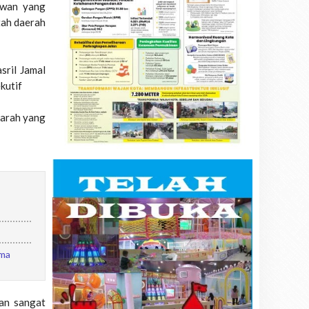
ewan yang
tah daerah
ril Jamal
kutif
arah yang
ama
an sangat