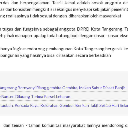
cerdas dan berpengalaman ,Tasril Jamal adalah sosok anggota d
egas dan konsisten mengkritisi sekaligus menyikapi kebijakan pemerin
g realisasinya tidak sesuai dengan diharapkan oleh masyarakat
 tugas dan fungsinya sebagai anggota DPRD Kota Tangerang, Tas
eh pihak manapun apalagi ada hutang budi dengan unsur - unsur ekse
 hanya ingin mendorong pembangunan Kota Tangerang bergerak ke
embangunan yang hasilnya bisa dirasakan secara berkeadilan
angerang Bernyanyi Riang gembira Gembira, Makan Sahur Disaat Banjir
Banten Dilarang Terima Parsel Lebaran
aubah, Persada Raya, Kelurahan Gembor, Berikan Takjil Setiap Hari Sel
mi dan teman - taman komunitas masyarakat lainnya mendorong d