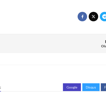
Ol
:
Google
Disqus