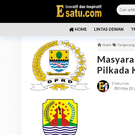
LINTAS DEWAN
T
HOME
Home
Tangerang
Masyarak
Pilkada 
E Satu.com
Di
May 03, 