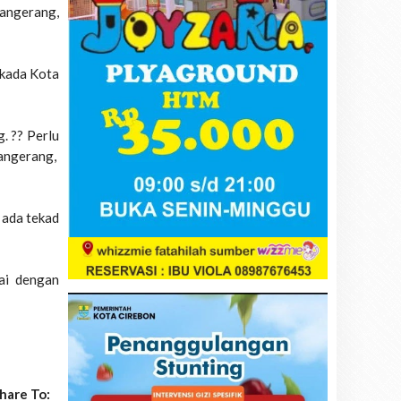
Tangerang,
lkada Kota
. ?? Perlu
Tangerang,
 ada tekad
ai dengan
hare To: