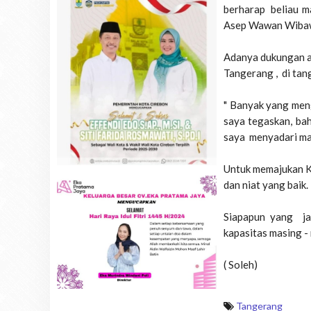
berharap beliau m
Asep Wawan Wibaw
Adanya dukungan a
Tangerang , di tan
" Banyak yang meng
saya tegaskan, ba
saya menyadari ma
Untuk memajukan Ko
dan niat yang baik.
Siapapun yang jad
kapasitas masing - 
( Soleh)
Tangerang