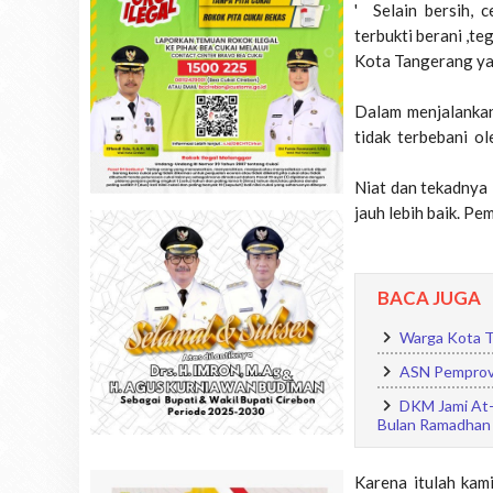
' Selain bersih, 
terbukti berani ,t
Kota Tangerang yan
Dalam menjalankan
tidak terbebani ol
Niat dan tekadnya
jauh lebih baik. P
BACA JUGA
Warga Kota T
ASN Pemprov 
DKM Jami At-t
Bulan Ramadhan
Karena itulah ka