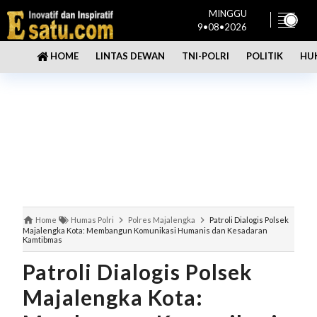
MINGGU
9•08•2026
LINTAS DEWAN
TNI-POLRI
POLITIK
HU
HOME
Home
Humas Polri
Polres Majalengka
Patroli Dialogis Polsek
Majalengka Kota: Membangun Komunikasi Humanis dan Kesadaran
Kamtibmas
Patroli Dialogis Polsek
Majalengka Kota: