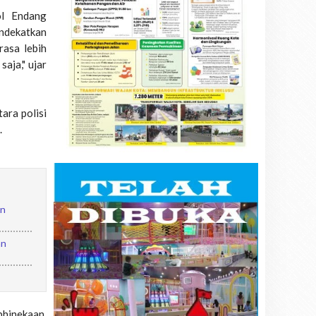
ol Endang
ndekatkan
rasa lebih
aja," ujar
ara polisi
.
an
an
hinekaan,