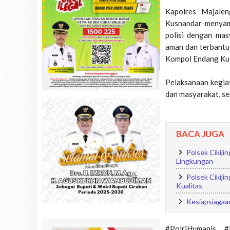
Kapolres Majale
Kusnandar menyam
polisi dengan mas
aman dan terbantu 
Kompol Endang Ku
Pelaksanaan kegia
dan masyarakat, se
BACA JUGA
Polsek Cikiji
Lingkungan
Polsek Cikij
Kualitas
Kesiapsiagaa
#PolriHumanis, #