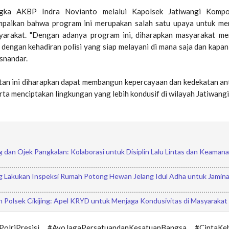
ngka AKBP Indra Novianto melalui Kapolsek Jatiwangi Komp
paikan bahwa program ini merupakan salah satu upaya untuk me
yarakat. "Dengan adanya program ini, diharapkan masyarakat me
dengan kehadiran polisi yang siap melayani di mana saja dan kapan s
snandar.
tan ini diharapkan dapat membangun kepercayaan dan kedekatan ant
rta menciptakan lingkungan yang lebih kondusif di wilayah Jatiwangi
ng dan Ojek Pangkalan: Kolaborasi untuk Disiplin Lalu Lintas dan Keaman
ing Lakukan Inspeksi Rumah Potong Hewan Jelang Idul Adha untuk Jamin
n Polsek Cikijing: Apel KRYD untuk Menjaga Kondusivitas di Masyarakat
PolriPresisi, #AyoJagaPersatuandanKesatuanBangsa, #CintaKeb