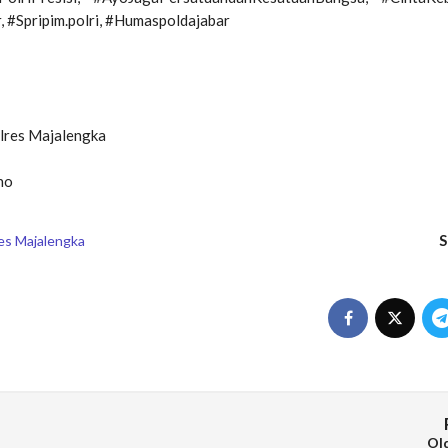
, #Spripim.polri, #Humaspoldajabar
lres Majalengka
no
S
es Majalengka
Ol