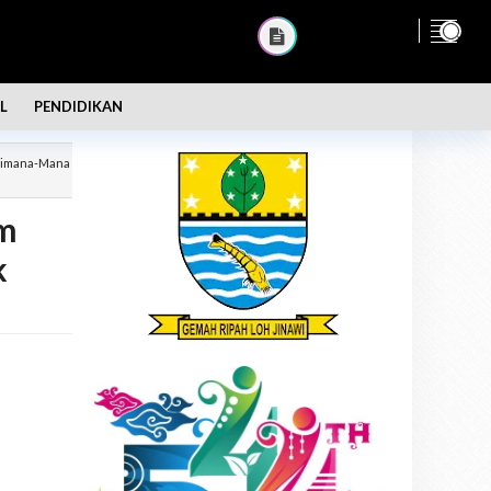
L
PENDIDIKAN
 Dimana-Mana
am
k