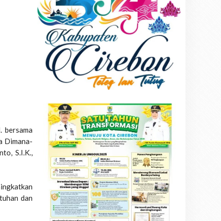
H. bersama
da Dimana-
o, S.I.K.,
ningkatkan
utuhan dan