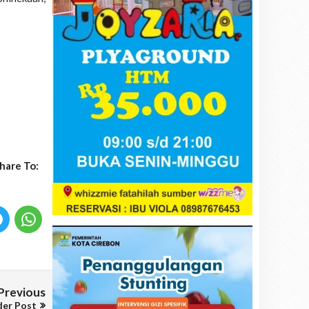
hare To:
Previous
der Post