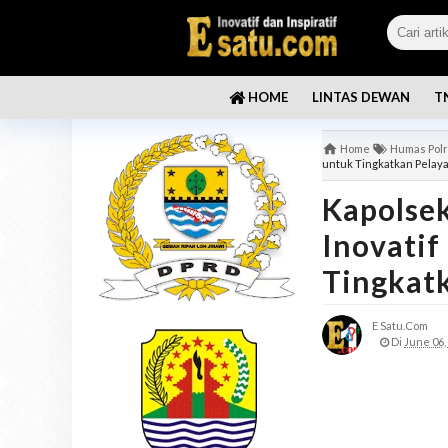
LINTAS DEWAN
T
HOME
Home
Humas Polr
untuk Tingkatkan Pelay
Kapolse
Inovatif
Tingkat
E Satu.com
Di
June 06,