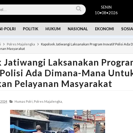
SENIN
10•08•2026
NI-POLRI
POLITIK
HUKUM
NASIONAL
EKONOMI
SOSIA
i
Polres Majalengka
Kapolsek Jatiwangi Laksanakan Program Inovatif Polisi Ada
anan Masyarakat
k Jatiwangi Laksanakan Progr
 Polisi Ada Dimana-Mana Untu
kan Pelayanan Masyarakat
 2024
Humas Polri,
Polres Majalengka,