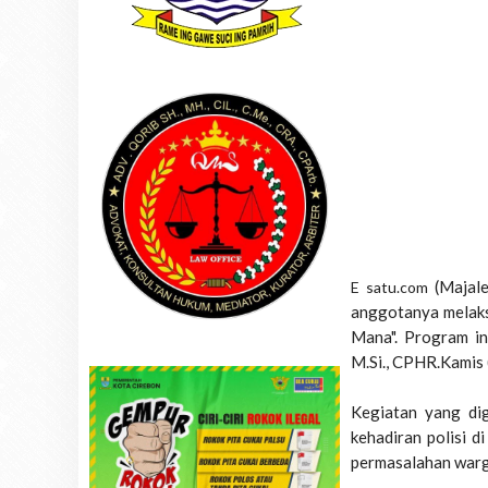
(Majal
E satu.com
anggotanya melaks
Mana". Program ino
M.Si., CPHR.Kamis 
Kegiatan yang dig
kehadiran polisi 
permasalahan warga