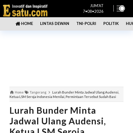
JUM'AT
7•08•2026
LINTAS DEWAN
TNI-POLRI
POLITIK
HU
HOME
Home
Tangerang
Lurah Bunder Minta Jadwal Ulang Audensi,
Ketua LSM Seroja Indonesia Menilai, Permintaan Tersebut Sudah Basi
Lurah Bunder Minta
Jadwal Ulang Audensi,
Ketua LSM Seroja