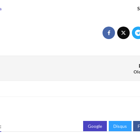
S
a
Ol
:
Google
Disqus