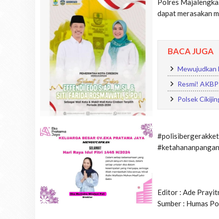
Polres Majalengka
dapat merasakan ma
BACA JUGA
Mewujudkan M
Resmi! AKBP 
Polsek Cikij
#polisibergerakke
#ketahananpanga
Editor : Ade Prayi
Sumber : Humas Po