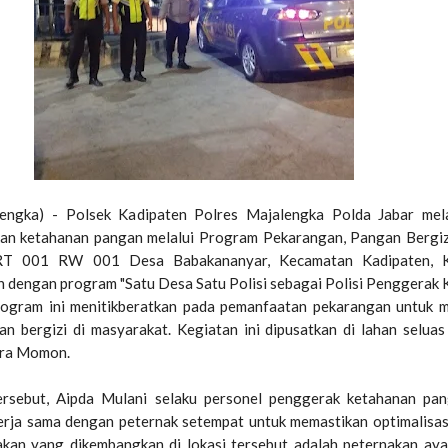
lengka) - Polsek Kadipaten Polres Majalengka Polda Jabar mel
an ketahanan pangan melalui Program Pekarangan, Pangan Bergiz
RT 001 RW 001 Desa Babakananyar, Kecamatan Kadipaten, 
n dengan program "Satu Desa Satu Polisi sebagai Polisi Penggerak
rogram ini menitikberatkan pada pemanfaatan pekarangan untuk 
an bergizi di masyarakat. Kegiatan ini dipusatkan di lahan selua
ara Momon.
ersebut, Aipda Mulani selaku personel penggerak ketahanan pa
rja sama dengan peternak setempat untuk memastikan optimalisa
akan yang dikembangkan di lokasi tersebut adalah peternakan aya