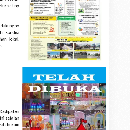
lur setiap
 dukungan
i kondisi
han lokal.
a.
 Kadipaten
ni sejalan
ayah hukum