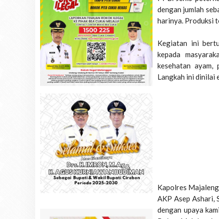
dengan jumlah seb
harinya. Produksi t
Kegiatan ini ber
kepada masyaraka
kesehatan ayam, p
Langkah ini dinilai
Kapolres Majalengk
AKP Asep Ashari, S
dengan upaya kami