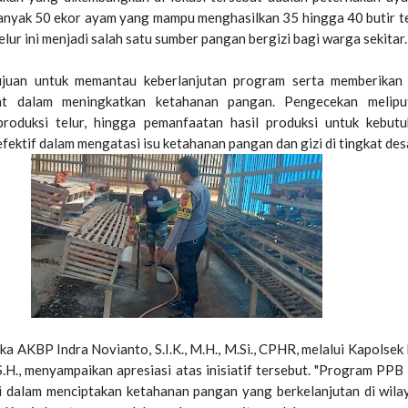
anyak 50 ekor ayam yang mampu menghasilkan 35 hingga 40 butir te
elur ini menjadi salah satu sumber pangan bergizi bagi warga sekitar.
tujuan untuk memantau keberlanjutan program serta memberikan
t dalam meningkatkan ketahanan pangan. Pengecekan meliput
roduksi telur, hingga pemanfaatan hasil produksi untuk kebutu
 efektif dalam mengatasi isu ketahanan pangan dan gizi di tingkat des
a AKBP Indra Novianto, S.I.K., M.H., M.Si., CPHR, melalui Kapolsek
.H., menyampaikan apresiasi atas inisiatif tersebut. "Program PPB i
 dalam menciptakan ketahanan pangan yang berkelanjutan di wil