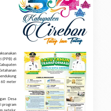
aksanakan
i (PPB) di
Kabupaten
 Ketahanan
mendukung
s 60 meter
ngan Desa
si program
m petelur,