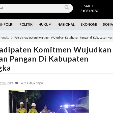
SABTU
8•08•2026
NI-POLRI
POLITIK
HUKUM
NASIONAL
EKONOMI
SOSIA
alengka
Polsek Kadipaten Komitmen Wujudkan Ketahanan Pangan di Kabupaten Maj
Kadipaten Komitmen Wujudkan
an Pangan Di Kabupaten
gka
r 09, 2024
Polres Majalengka,