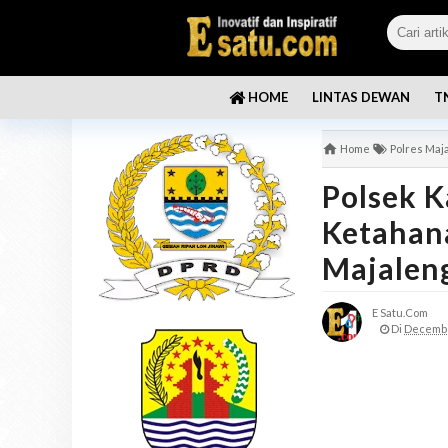
LINTAS DEWAN
T
HOME
Home
Polres Maj
Polsek 
Ketahan
Majalen
E Satu.com
Di
Decembe