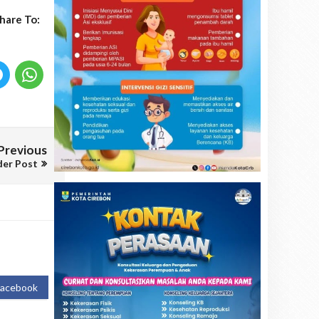
hare To:
Previous
der Post
Facebook