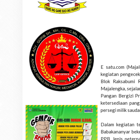
E satu.com (Maja
kegiatan pengecek
Blok Raksabumi 
Majalengka, sejala
Pangan Bergizi P
ketersediaan pang
persegi milik saud
Dalam kegiatan t
Babakananyar beke
PPB. Jenis petern