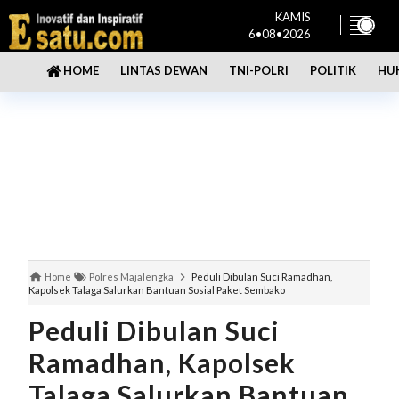
KAMIS
6•08•2026
LINTAS DEWAN
TNI-POLRI
POLITIK
HU
HOME
Home
Polres Majalengka
Peduli Dibulan Suci Ramadhan,
Kapolsek Talaga Salurkan Bantuan Sosial Paket Sembako
Peduli Dibulan Suci
Ramadhan, Kapolsek
Talaga Salurkan Bantuan