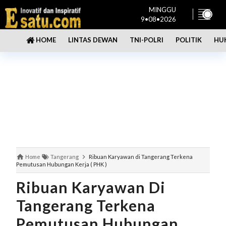
MINGGU
9•08•2026
LINTAS DEWAN
TNI-POLRI
POLITIK
HU
HOME
Home
Tangerang
Ribuan Karyawan di Tangerang Terkena
Pemutusan Hubungan Kerja ( PHK )
Ribuan Karyawan Di
Tangerang Terkena
Pemutusan Hubungan