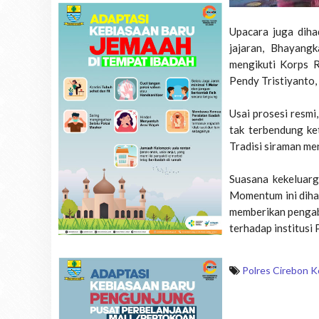
Upacara juga diha
jajaran, Bhayang
mengikuti Korps 
Pendy Tristiyanto,
Usai prosesi resmi
tak terbendung ke
Tradisi siraman me
Suasana kekeluarg
Momentum ini dihar
memberikan pengab
terhadap institusi P
Polres Cirebon K