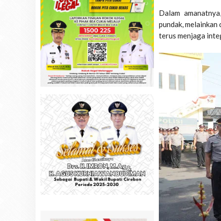
Dalam amanatnya,
pundak, melainkan 
terus menjaga inte