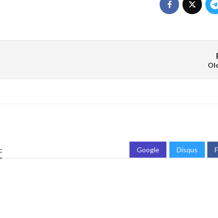
Ol
a
:
Google
Disqus