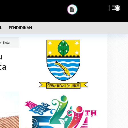
L
PENDIDIKAN
on Kota
u
ta