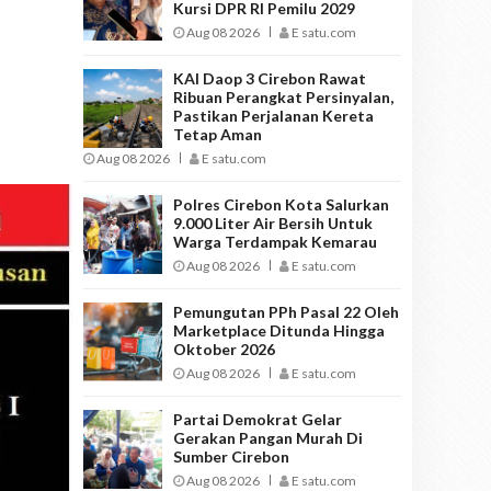
Kursi DPR RI Pemilu 2029
Aug 08 2026
E satu.com
KAI Daop 3 Cirebon Rawat
Ribuan Perangkat Persinyalan,
Pastikan Perjalanan Kereta
Tetap Aman
Aug 08 2026
E satu.com
Polres Cirebon Kota Salurkan
9.000 Liter Air Bersih Untuk
Warga Terdampak Kemarau
Aug 08 2026
E satu.com
Pemungutan PPh Pasal 22 Oleh
Marketplace Ditunda Hingga
Oktober 2026
Aug 08 2026
E satu.com
Partai Demokrat Gelar
Gerakan Pangan Murah Di
Sumber Cirebon
Aug 08 2026
E satu.com