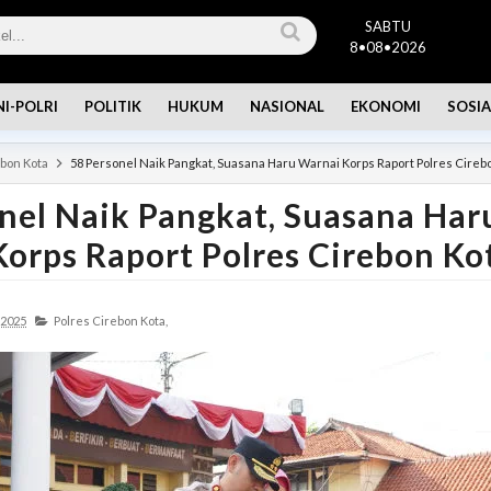
SABTU
8•08•2026
NI-POLRI
POLITIK
HUKUM
NASIONAL
EKONOMI
SOSIA
ebon Kota
58 Personel Naik Pangkat, Suasana Haru Warnai Korps Raport Polres Cireb
nel Naik Pangkat, Suasana Har
orps Raport Polres Cirebon Ko
 2025
Polres Cirebon Kota,