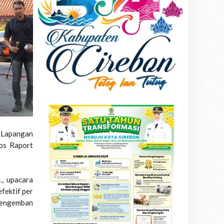
 Lapangan
ps Raport
., upacara
fektif per
 mengemban