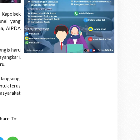
 Kapolsek
onel yang
na, AIPDA
angis haru
ayangkari.
ru.
langsung.
ntuk terus
masyarakat
hare To: