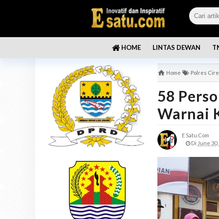
LINTAS DEWAN
T
HOME
Home
Polres Cir
58 Perso
Warnai K
E Satu.com
Di
June 30,