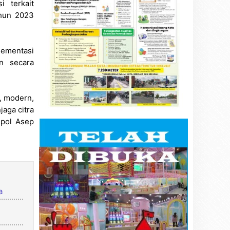
i terkait
ahun 2023
ementasi
n secara
, modern,
aga citra
mpol Asep
a