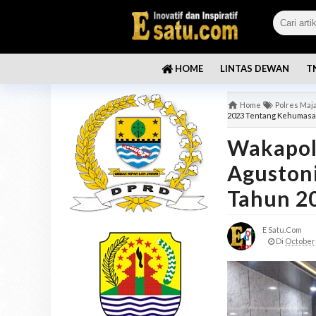
LINTAS DEWAN
T
HOME
Home
Polres Maj
2023 Tentang Kehumasan
Wakapol
Agustoni
Tahun 2
E Satu.com
Di
October 