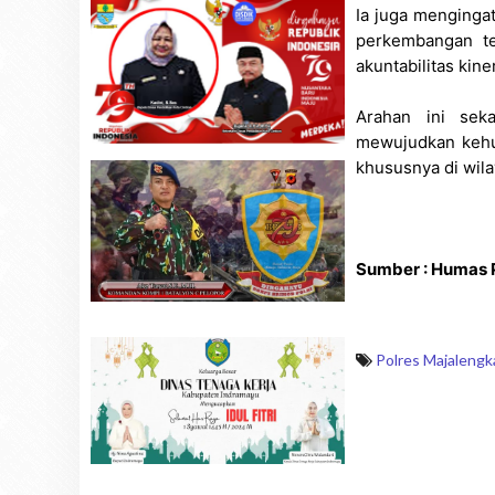
Ia juga menginga
perkembangan tek
akuntabilitas kine
Arahan ini sek
mewujudkan kehum
khususnya di wil
Sumber : Humas 
Polres Majalengk