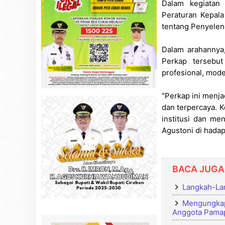
Dalam kegiatan 
Peraturan Kepal
tentang Penyelen
Dalam arahannya
Perkap tersebu
profesional, mode
"Perkap ini menj
dan terpercaya. 
institusi dan me
Agustoni di hada
BACA JUGA
Langkah-Lan
Mengungkap
Anggota Pamap