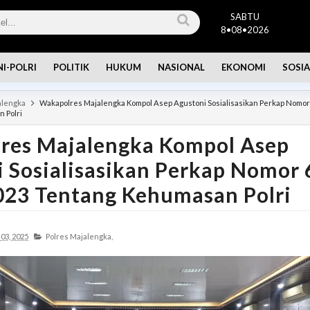
SABTU
8•08•2026
NI-POLRI
POLITIK
HUKUM
NASIONAL
EKONOMI
SOSIA
alengka
Wakapolres Majalengka Kompol Asep Agustoni Sosialisasikan Perkap Nomor
 Polri
res Majalengka Kompol Asep
 Sosialisasikan Perkap Nomor 
023 Tentang Kehumasan Polri
03, 2025
Polres Majalengka,