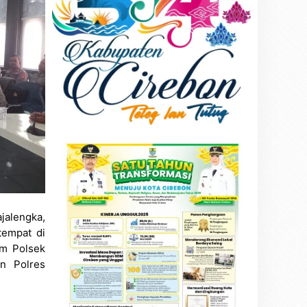
jalengka,
tempat di
um Polsek
an Polres