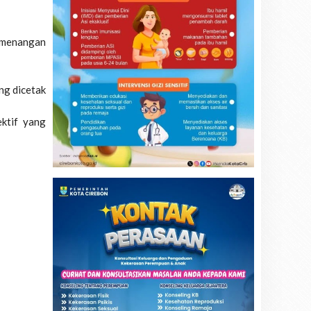
emenangan
ng dicetak
ktif yang