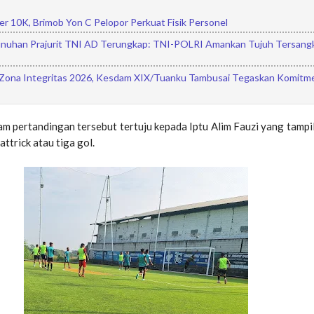
r 10K, Brimob Yon C Pelopor Perkuat Fisik Personel
uhan Prajurit TNI AD Terungkap: TNI-POLRI Amankan Tujuh Tersangk
ona Integritas 2026, Kesdam XIX/Tuanku Tambusai Tegaskan Komitme
m pertandingan tersebut tertuju kepada Iptu Alim Fauzi yang tampi
ttrick atau tiga gol.