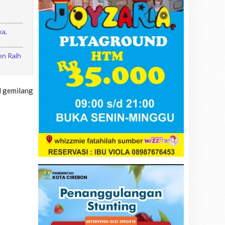
a,
n Raih
l gemilang