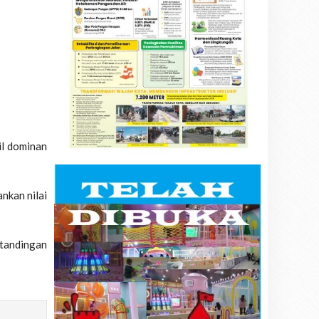
il dominan
nkan nilai
rtandingan