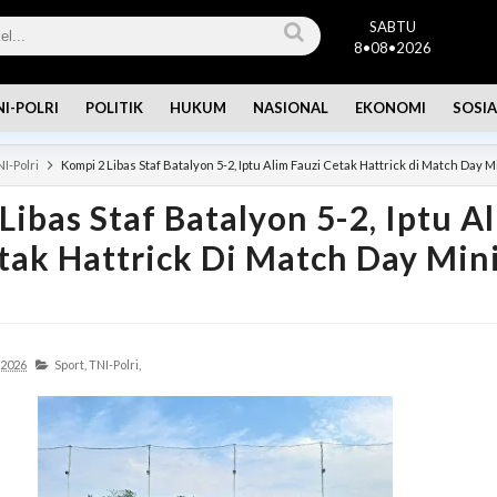
SABTU
8•08•2026
NI-POLRI
POLITIK
HUKUM
NASIONAL
EKONOMI
SOSIA
I-Polri
Kompi 2 Libas Staf Batalyon 5-2, Iptu Alim Fauzi Cetak Hattrick di Match Day M
Libas Staf Batalyon 5-2, Iptu A
tak Hattrick Di Match Day Min
 2026
Sport,
TNI-Polri,