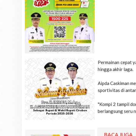
Permainan cepat y
hingga akhir laga.
Aipda Caskiman me
sportivitas di anta
"Kompi 2 tampil d
berlangsung seru n
BACA JUGA