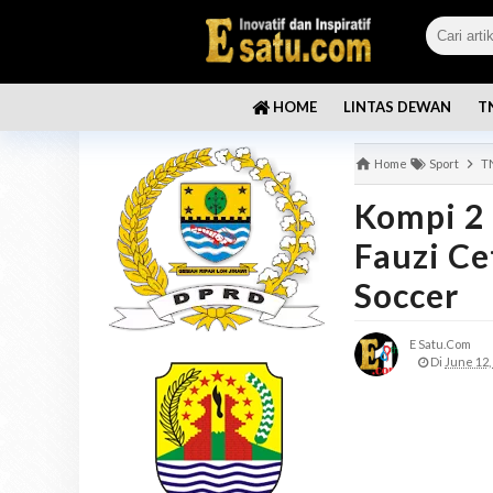
LINTAS DEWAN
T
HOME
Home
Sport
TN
Kompi 2 
Fauzi Ce
Soccer
E Satu.com
Di
June 12,