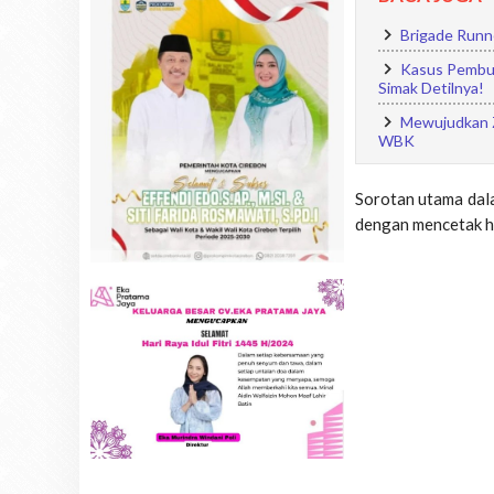
Brigade Runne
Kasus Pembun
Simak Detilnya!
Mewujudkan Z
WBK
Sorotan utama dala
dengan mencetak ha