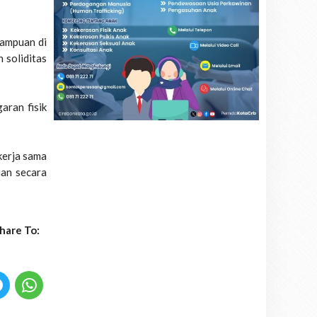
mampuan di
 soliditas
aran fisik
kerja sama
ian secara
hare To: