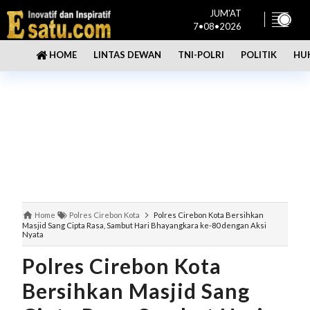
JUM'AT
7•08•2026
LINTAS DEWAN
TNI-POLRI
POLITIK
HU
HOME
Home
Polres Cirebon Kota
Polres Cirebon Kota Bersihkan
Masjid Sang Cipta Rasa, Sambut Hari Bhayangkara ke-80 dengan Aksi
Nyata
Polres Cirebon Kota
Bersihkan Masjid Sang