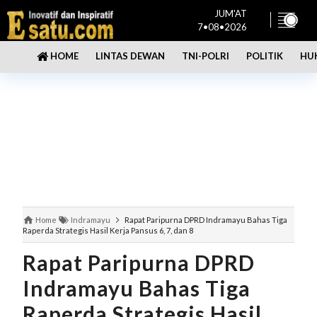
JUM'AT
7•08•2026
LINTAS DEWAN
TNI-POLRI
POLITIK
HU
HOME
Home
Indramayu
Rapat Paripurna DPRD Indramayu Bahas Tiga
Raperda Strategis Hasil Kerja Pansus 6, 7, dan 8
Rapat Paripurna DPRD
Indramayu Bahas Tiga
Raperda Strategis Hasil