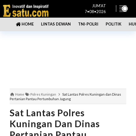
JUM'AT
7•08•2026
LINTAS DEWAN
TNI-POLRI
POLITIK
HU
HOME
Home
Polres Kuningan
Sat Lantas Polres Kuningan dan Dinas
Pertanian Pantau Pertumbuhan Jagung
Sat Lantas Polres
Kuningan Dan Dinas
Pertanian Pantau