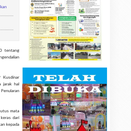
ikan
20 tentang
ngendalian
 Kusdinar
jarak hal
 Penularan
mutus mata
 keras dari
atan kepada