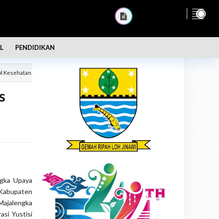
L
PENDIDIKAN
ol Kesehatan
s
gka Upaya
Kabupaten
Majalengka
si Yustisi