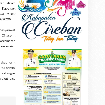
kat dalam
 Kapolsek
aka Polsek
9/2020).
masyarakat
 Cigasong
Kecamatan
 keramaian
rakat yang
itu sangsi
 sekaligus
rakat bisa