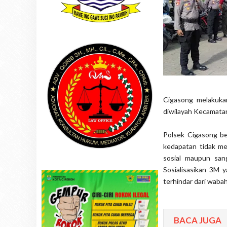
Cigasong melakuka
diwilayah Kecamata
Polsek Cigasong be
kedapatan tidak me
sosial maupun san
Sosialisasikan 3M 
terhindar dari waba
BACA JUGA