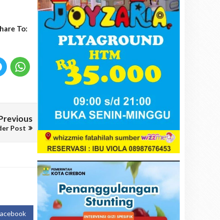
hare To:
Previous
der Post
Facebook