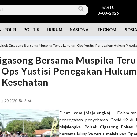
SABTU
8•08•2026
NI-POLRI
POLITIK
HUKUM
NASIONAL
EKONOMI
SOSIA
olsek Cigasong Bersama Muspika Terus Lakukan Ops Yustisi Penegakan Hukum Protok
Cigasong Bersama Muspika Teru
 Ops Yustisi Penegakan Hukum
l Kesehatan
r 20, 2020
Sosial,
E satu.com (Majalengka)
- Dalam ran
pencegahan penyebaran Covid-19 di 
Majalengka, Polsek Cigasong Polres 
bersama Muspika terus melakukan Opera