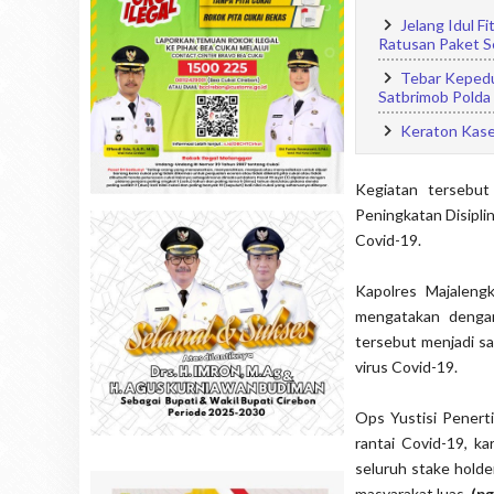
Jelang Idul F
Ratusan Paket S
Tebar Kepedu
Satbrimob Polda
Keraton Kase
Kegiatan tersebut
Peningkatan Disipl
Covid-19.
Kapolres Majaleng
mengatakan dengan
tersebut menjadi s
virus Covid-19.
Ops Yustisi Pener
rantai Covid-19, ka
seluruh stake holde
masyarakat luas.
(pg