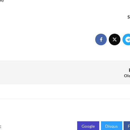
S
Ol
:
Google
Disqus