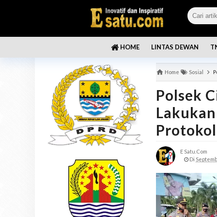
LINTAS DEWAN
T
HOME
Home
Sosial
P
Polsek 
Lakukan
Protoko
E Satu.com
Di
Septembe