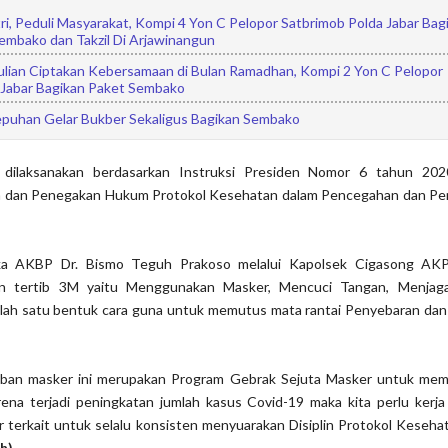
itri, Peduli Masyarakat, Kompi 4 Yon C Pelopor Satbrimob Polda Jabar Bag
embako dan Takzil Di Arjawinangun
lian Ciptakan Kebersamaan di Bulan Ramadhan, Kompi 2 Yon C Pelopor
 Jabar Bagikan Paket Sembako
puhan Gelar Bukber Sekaligus Bagikan Sembako
 dilaksanakan berdasarkan Instruksi Presiden Nomor 6 tahun 20
in dan Penegakan Hukum Protokol Kesehatan dalam Pencegahan dan Pe
ka AKBP Dr. Bismo Teguh Prakoso melalui Kapolsek Cigasong AKP
 tertib 3M yaitu Menggunakan Masker, Mencuci Tangan, Menjaga 
alah satu bentuk cara guna untuk memutus mata rantai Penyebaran dan
tiban masker ini merupakan Program Gebrak Sejuta Masker untuk me
rena terjadi peningkatan jumlah kasus Covid-19 maka kita perlu kerja
r terkait untuk selalu konsisten menyuarakan Disiplin Protokol Keseh
h)