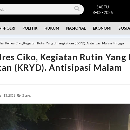
SABTU
8•08•2026
NI-POLRI
POLITIK
HUKUM
NASIONAL
EKONOMI
SOSIA
lisi Polres Ciko, Kegiatan Rutin Yang di Tingkatkan (KRYD). Antisipasi Malam Minggu
olres Ciko, Kegiatan Rutin Yang 
an (KRYD). Antisipasi Malam
r 13, 2021
Zone,