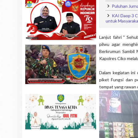
Puluhan Jurna
KAI Daop 3 Ci
untuk Masyaraka
Lanjut fahri " Seh
pilwu agar menghi
Berkrumun Sambil 
Kapolres Ciko melal
Dalam kegiatan ini
piket Fungsi dan p
tempat yang rawan d