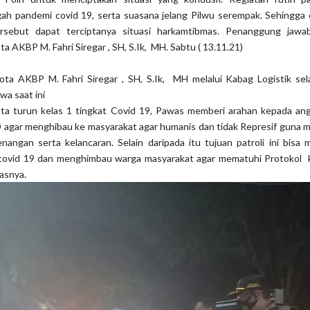
gah pandemi covid 19, serta suasana jelang Pilwu serempak. Sehingga
tersebut dapat terciptanya situasi harkamtibmas. Penanggung jawa
a AKBP M. Fahri Siregar , SH, S.Ik, MH. Sabtu ( 13.11.21)
ota AKBP M. Fahri Siregar , SH, S.Ik, MH melalui Kabag Logistik se
a saat ini
ta turun kelas 1 tingkat Covid 19, Pawas memberi arahan kepada an
agar menghibau ke masyarakat agar humanis dan tidak Represif guna 
angan serta kelancaran. Selain daripada itu tujuan patroli ini bisa 
covid 19 dan menghimbau warga masyarakat agar mematuhi Protokol 
lasnya.