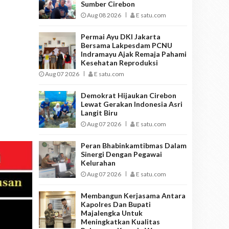
Sumber Cirebon
Aug 08 2026
E satu.com
Permai Ayu DKI Jakarta
Bersama Lakpesdam PCNU
Indramayu Ajak Remaja Pahami
Kesehatan Reproduksi
Aug 07 2026
E satu.com
Demokrat Hijaukan Cirebon
Lewat Gerakan Indonesia Asri
Langit Biru
Aug 07 2026
E satu.com
Peran Bhabinkamtibmas Dalam
Sinergi Dengan Pegawai
Kelurahan
Aug 07 2026
E satu.com
Membangun Kerjasama Antara
Kapolres Dan Bupati
Majalengka Untuk
Meningkatkan Kualitas