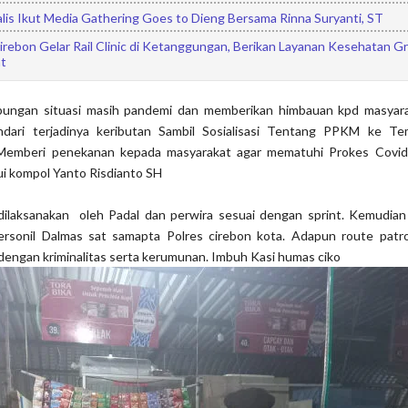
lis Ikut Media Gathering Goes to Dieng Bersama Rinna Suryanti, ST
rebon Gelar Rail Clinic di Ketanggungan, Berikan Layanan Kesehatan Gr
t
ubungan situasi masih pandemi dan memberikan himbauan kpd masyara
ndari terjadinya keributan Sambil Sosialisasi Tentang PPKM ke T
Memberi penekanan kepada masyarakat agar mematuhi Prokes Covid
ui kompol Yanto Risdianto SH
 dilaksanakan oleh Padal dan perwira sesuai dengan sprint. Kemudia
ersonil Dalmas sat samapta Polres cirebon kota. Adapun route patro
engan kriminalitas serta kerumunan. Imbuh Kasi humas ciko