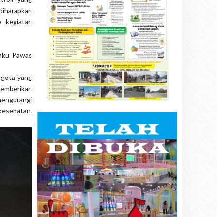
 diharapkan
b kegiatan
laku Pawas
ggota yang
memberikan
mengurangi
kesehatan.