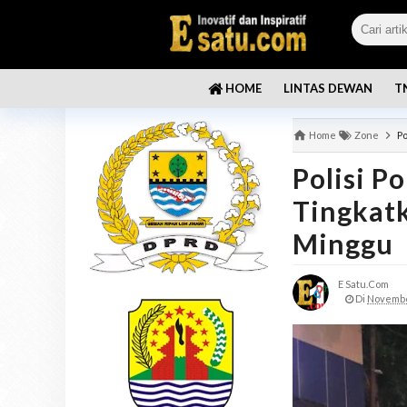
LINTAS DEWAN
T
HOME
Home
Zone
Po
Polisi P
Tingkatk
Minggu
E Satu.com
Di
Novembe