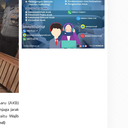
Baru (AKB)
jaga jarak
aitu Wajib
nd)