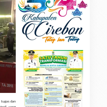
u tugas dan
troli yang