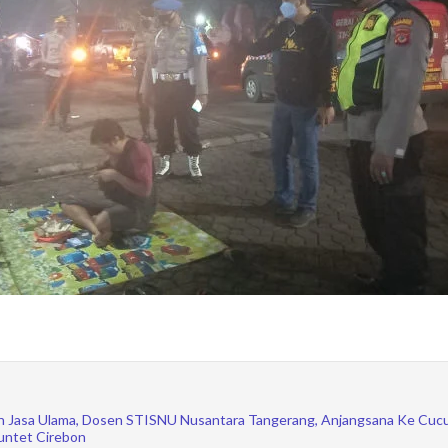
n Jasa Ulama, Dosen STISNU Nusantara Tangerang, Anjangsana Ke Cuc
untet Cirebon