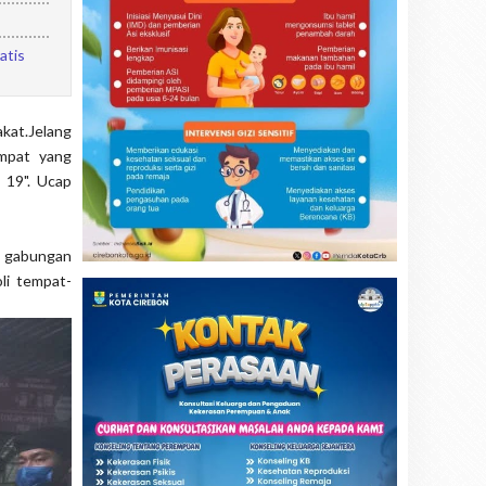
atis
kat.Jelang
empat yang
 19". Ucap
n gabungan
li tempat-