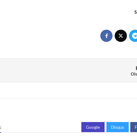
S
Ol
:
Google
Disqus