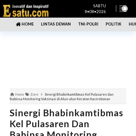
SABTU
8•08•2026
LINTAS DEWAN
TNI-POLRI
POLITIK
HU
HOME
Home
Zone
Sinergi Bhabinkamtibmas Kel Pulasaren dan
Babinsa Monitoring Vaksinasi di Alun-alun Keraton Kacirebonan
Sinergi Bhabinkamtibmas
Kel Pulasaren Dan
Babinsa Monitoring