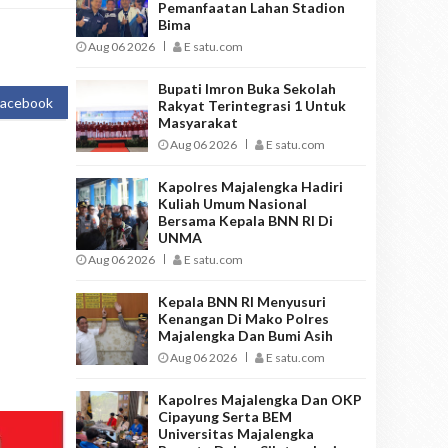
Pemanfaatan Lahan Stadion
Bima
Aug 06 2026
E satu.com
Bupati Imron Buka Sekolah
Facebook
Rakyat Terintegrasi 1 Untuk
Masyarakat
Aug 06 2026
E satu.com
Kapolres Majalengka Hadiri
Kuliah Umum Nasional
Bersama Kepala BNN RI Di
UNMA
Aug 06 2026
E satu.com
Kepala BNN RI Menyusuri
Kenangan Di Mako Polres
Majalengka Dan Bumi Asih
Aug 06 2026
E satu.com
Kapolres Majalengka Dan OKP
Cipayung Serta BEM
Universitas Majalengka