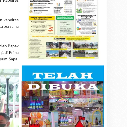
h Kapolres
n kapolres
ta bersama
 oleh Bapak
jadi Prima
enyum-Sapa-