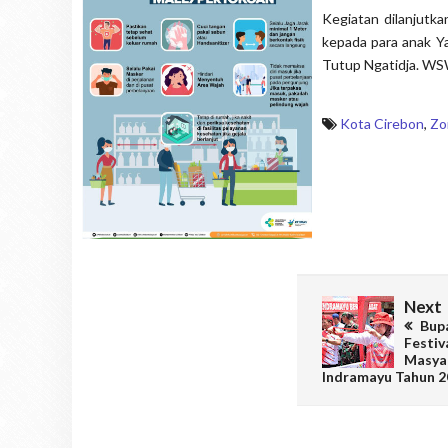
Kegiatan dilanjut
kepada para anak Y
Tutup Ngatidja. W
Kota Cirebon
,
Zo
Next
Bupa
Festiv
Masya
Indramayu Tahun 2