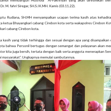
sambi membangun Mushola Al-Fakhriyah yang akan diresmikan ole
. M. fahri Siregar, SH.S.IK.MH. Kamis (03.11.22).
ptu Rudiana, SH.MH menyampaikan ucapan terima kasih atas kehadira
ta ketua Bhayangkari cabang Cirebon kota serta wakapolres Cirebon Ko
kari cabang Cirebon kota.
a kasih yang tidak terhingga dan sesuai dengan apa yang disampaikan
ota bahwa Personil bertugas dengan semangat dan pelayanan akan men
tor kita juga bersih, tertata dengan baik serta anggota menerapkan S
ni masyarakat”. Ungkapnya memulai sambutannya.