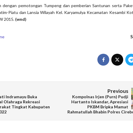
kan dengan pemotongan Tumpeng dan pemberian Santunan serta Pak
atim-Piatu dan Lansia Wilayah Kel. Karyamulya Kecamatan Kesambi Kot
SW 2015.
(wnd)
S
ne
Previous
ti Indramayu Buka
Kompolnas Irjen (Purn) Pudji
al Olahraga Rekreasi
Hartanto Iskandar, Apresiasi
rakat Tingkat Kabupaten
PKBM Bripka Mamat
022
Rahmatullah Bhabin Polres Cire