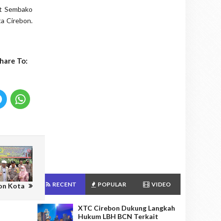
et Sembako
a Cirebon.
hare To:
RECENT
POPULAR
VIDEO
bon Kota
XTC Cirebon Dukung Langkah
Hukum LBH BCN Terkait