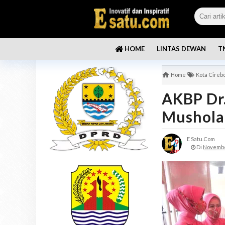
LINTAS DEWAN
T
HOME
Home
Kota Cireb
AKBP Dr.
Mushola
E Satu.com
Di
Novembe