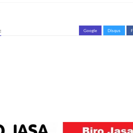
:
Google
Disqus