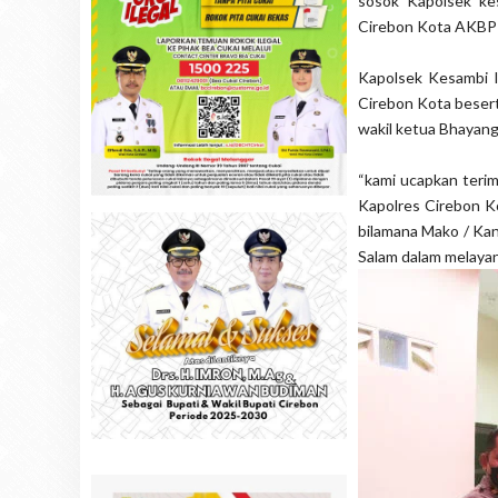
sosok Kapolsek ke
Cirebon Kota AKBP Dr
Kapolsek Kesambi I
Cirebon Kota beser
wakil ketua Bhayang
“kami ucapkan terim
Kapolres Cirebon K
bilamana Mako / Kan
Salam dalam melaya