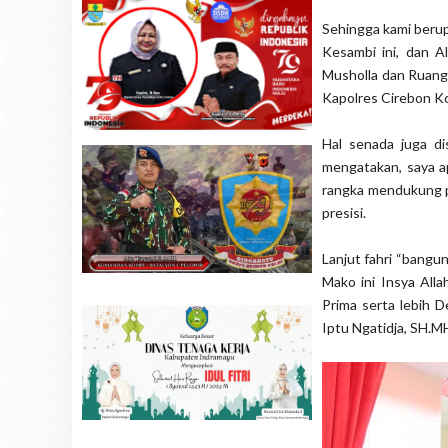
Sehingga kami berup
Kesambi ini, dan Al
Musholla dan Ruang 
Kapolres Cirebon Ko
Hal senada juga di
mengatakan, saya a
rangka mendukung p
presisi.
Lanjut fahri “bang
Mako ini Insya All
Prima serta lebih 
Iptu Ngatidja, SH.M