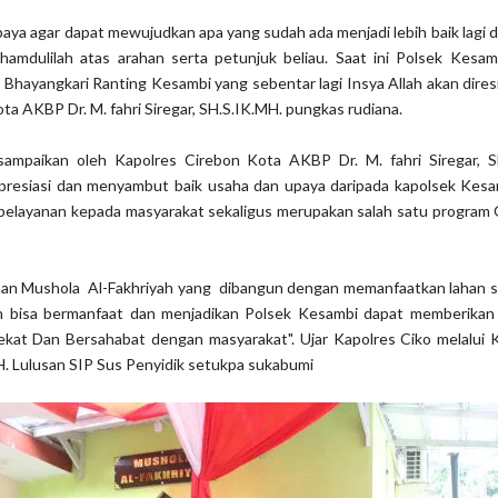
aya agar dapat mewujudkan apa yang sudah ada menjadi lebih baik lagi 
hamdulilah atas arahan serta petunjuk beliau. Saat ini Polsek Kesam
Bhayangkari Ranting Kesambi yang sebentar lagi Insya Allah akan dire
ta AKBP Dr. M. fahri Siregar, SH.S.IK.MH. pungkas rudiana.
sampaikan oleh Kapolres Cirebon Kota AKBP Dr. M. fahri Siregar, S
presiasi dan menyambut baik usaha dan upaya daripada kapolsek Kesa
elayanan kepada masyarakat sekaligus merupakan salah satu program 
unan Mushola Al-Fakhriyah yang dibangun dengan memanfaatkan lahan s
ah bisa bermanfaat dan menjadikan Polsek Kesambi dapat memberikan
Dekat Dan Bersahabat dengan masyarakat". Ujar Kapolres Ciko melalui 
H. Lulusan SIP Sus Penyidik setukpa sukabumi