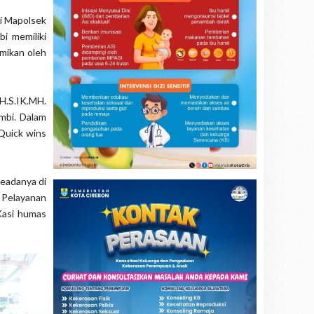
di Mapolsek
bi memiliki
smikan oleh
H.S.IK.MH.
mbi. Dalam
Quick wins
eadanya di
 Pelayanan
Kasi humas