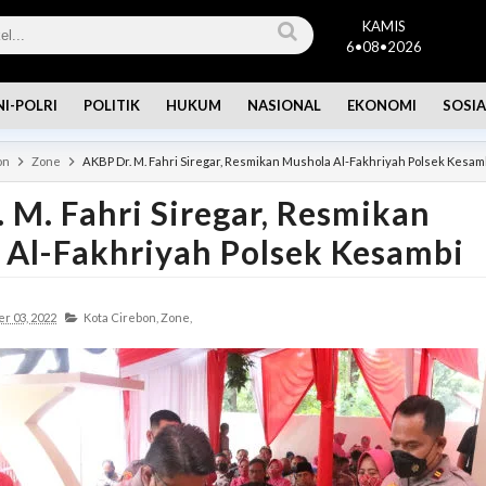
KAMIS
6•08•2026
NI-POLRI
POLITIK
HUKUM
NASIONAL
EKONOMI
SOSIA
on
Zone
AKBP Dr. M. Fahri Siregar, Resmikan Mushola Al-Fakhriyah Polsek Kesam
 M. Fahri Siregar, Resmikan
 Al-Fakhriyah Polsek Kesambi
r 03, 2022
Kota Cirebon,
Zone,