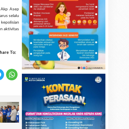
g Akp Asep
arus selalu
kepolisian
 aktivitas
hare To: