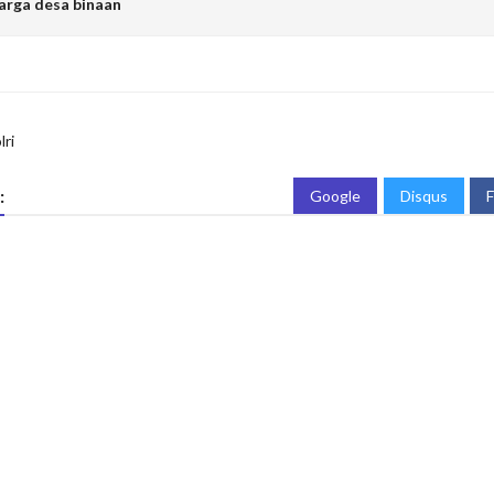
rga desa binaan
lri
:
Google
Disqus