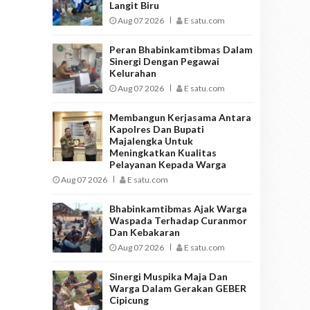
Langit Biru
Aug 07 2026
E satu.com
Peran Bhabinkamtibmas Dalam
Sinergi Dengan Pegawai
Kelurahan
Aug 07 2026
E satu.com
Membangun Kerjasama Antara
Kapolres Dan Bupati
Majalengka Untuk
Meningkatkan Kualitas
Pelayanan Kepada Warga
Aug 07 2026
E satu.com
Bhabinkamtibmas Ajak Warga
Waspada Terhadap Curanmor
Dan Kebakaran
Aug 07 2026
E satu.com
Sinergi Muspika Maja Dan
Warga Dalam Gerakan GEBER
Cipicung