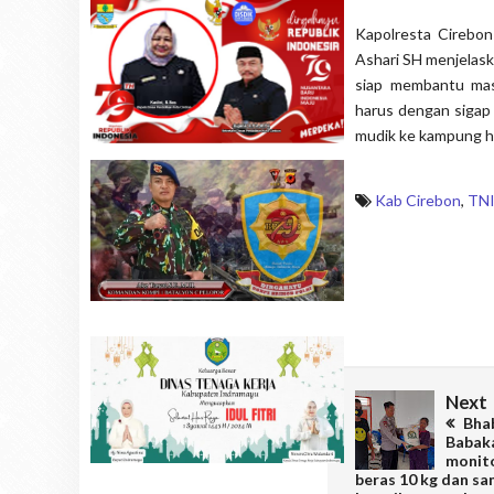
Kapolresta Cirebo
Ashari SH menjelask
siap membantu mas
harus dengan sigap
mudik ke kampung 
Kab Cirebon
,
TNI
Next
Bhab
Babaka
monito
beras 10 kg dan s