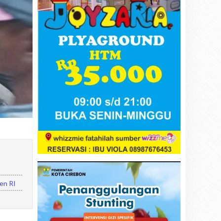
den RI