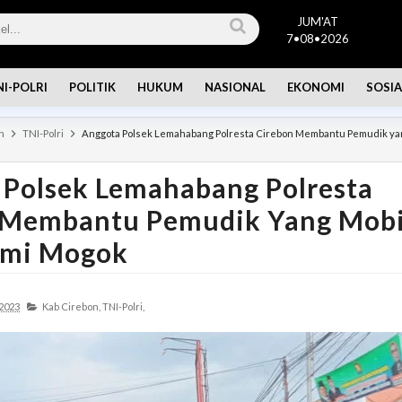
JUM'AT
7•08•2026
NI-POLRI
POLITIK
HUKUM
NASIONAL
EKONOMI
SOSIA
n
TNI-Polri
Anggota Polsek Lemahabang Polresta Cirebon Membantu Pemudik ya
 Polsek Lemahabang Polresta
 Membantu Pemudik Yang Mobi
mi Mogok
 2023
Kab Cirebon,
TNI-Polri,