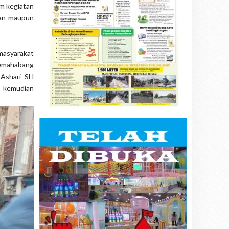
m kegiatan
tan maupun
 masyarakat
Lemahabang
Ashari SH
n kemudian