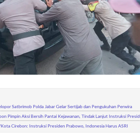
lopor Satbrimob Polda Jabar Gelar Sertijab dan Pengukuhan Perwira
bon Pimpin Aksi Bersih Pantai Kejawanan, Tindak Lanjut Instruksi Presi
Kota Cirebon: Instruksi Presiden Prabowo, Indonesia Harus ASRI